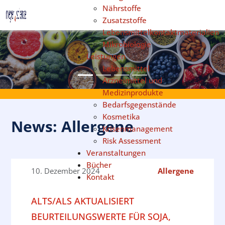
Nährstoffe
Sprache auswählen
Zusatzstoffe
Lebensmittelkontaktmaterialien
Mikrobiologie
Leistungen
Previous
Next
Lebensmittel
Arzneimittel und
Medizinprodukte
Bedarfsgegenstände
Kosmetika
News: Allergene
Krisenmanagement
Risk Assessment
Veranstaltungen
Bücher
10. Dezember 2024
Allergene
Kontakt
ALTS/ALS AKTUALISIERT
BEURTEILUNGSWERTE FÜR SOJA,