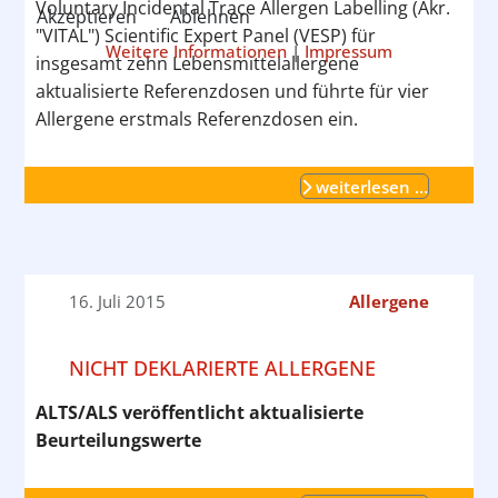
Voluntary Incidental Trace Allergen Labelling (Akr.
Akzeptieren
Ablehnen
"VITAL") Scientific Expert Panel (VESP) für
Weitere Informationen
|
Impressum
insgesamt zehn Lebensmittelallergene
aktualisierte Referenzdosen und führte für vier
Allergene erstmals Referenzdosen ein.
weiterlesen …
16. Juli 2015
Allergene
NICHT DEKLARIERTE ALLERGENE
ALTS/ALS veröffentlicht aktualisierte
Beurteilungswerte