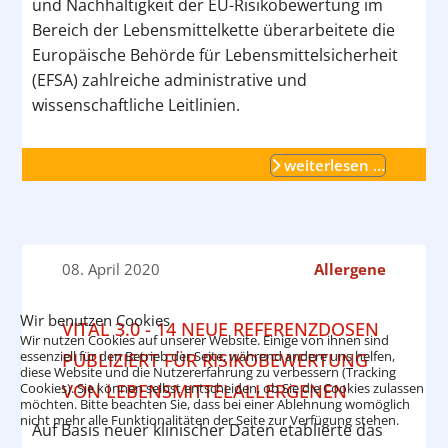
und Nachhaltigkeit der EU-Risikobewertung im
Bereich der Lebensmittelkette überarbeitete die
Europäische Behörde für Lebensmittelsicherheit
(EFSA) zahlreiche administrative und
wissenschaftliche Leitlinien.
weiterlesen …
08. April 2020
Allergene
Wir benutzen Cookies
VITAL 3.0 - 14 NEUE REFERENZDOSEN
Wir nutzen Cookies auf unserer Website. Einige von ihnen sind
essenziell für den Betrieb der Seite, während andere uns helfen,
PUBLIZIERT FÜR RISIKOBEWERTUNG
diese Website und die Nutzererfahrung zu verbessern (Tracking
VON LEBENSMITTELALLERGENEN
Cookies). Sie können selbst entscheiden, ob Sie die Cookies zulassen
möchten. Bitte beachten Sie, dass bei einer Ablehnung womöglich
nicht mehr alle Funktionalitäten der Seite zur Verfügung stehen.
Auf Basis neuer klinischer Daten etablierte das