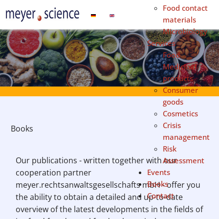
Food contact
Select your language
materials
Microbiology
Services
Food
Medicinal
products
Consumer
goods
Cosmetics
Crisis
Books
management
Risk
Our publications - written together with our
Assessment
cooperation partner
Events
Books
meyer.rechtsanwaltsgesellschafts mbH - offer you
Contact
the ability to obtain a detailed and up-to-date
overview of the latest developments in the fields of