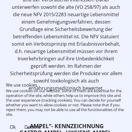
unterwerfen sowohl die alte (VO 258/97) als auch
die neue NFV 2015/2283 neuartige Lebensmittel
einem Genehmigungsverfahren, dessen
Grundlage eine Sicherheitsbewertung der
betreffenden Lebensmittel ist. Die NFV statuiert
somit ein Verbotsprinzip mit Erlaubnisvorbehalt,
d.h. neuartige Lebensmittel müssen vor ihrem
Inverkehrbringen auf ihre Unbedenklichkeit
geprüft werden. Im Rahmen der
Sicherheitsprüfung werden die Produkte vor allem
sowohl toxikologisch als auch
We use cookies
ernährungsmedizinisch bewertet.
We use cookies on our website. Some of them are essential for the
operation of the site, while others help us to improve this site and
the user experience (tracking cookies). You can decide for yourself
whether you want to allow cookies or not. Please note that if you
reject them, you may not be able to use all the functionalities of the
site.
„AMPEL“- KENNZEICHNUNG
Ok
Decline