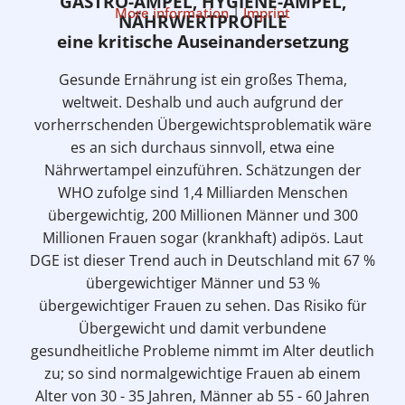
GASTRO-AMPEL, HYGIENE-AMPEL,
More information
|
Imprint
NÄHRWERTPROFILE
eine kritische Auseinandersetzung
Gesunde Ernährung ist ein großes Thema,
weltweit. Deshalb und auch aufgrund der
vorherrschenden Übergewichtsproblematik wäre
es an sich durchaus sinnvoll, etwa eine
Nährwertampel einzuführen. Schätzungen der
WHO zufolge sind 1,4 Milliarden Menschen
übergewichtig, 200 Millionen Männer und 300
Millionen Frauen sogar (krankhaft) adipös. Laut
DGE ist dieser Trend auch in Deutschland mit 67 %
übergewichtiger Männer und 53 %
übergewichtiger Frauen zu sehen. Das Risiko für
Übergewicht und damit verbundene
gesundheitliche Probleme nimmt im Alter deutlich
zu; so sind normalgewichtige Frauen ab einem
Alter von 30 - 35 Jahren, Männer ab 55 - 60 Jahren